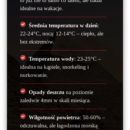
to już nie to samo co latem, ale nadal
idealne na wakacje.
Średnia temperatura w dzień
:
22-24°C, nocą: 12-14°C – ciepło, ale
bez ekstremów.
Temperatura wody
: 23-25°C –
idealna na kąpiele, snorkeling i
nurkowanie.
Opady deszczu
na poziomie
zaledwie 4mm w skali miesiąca.
Wilgotność powietrza
: 50-60% –
odczuwalna, ale łagodzona morską