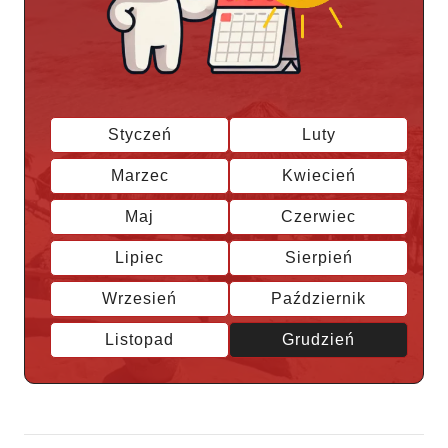
Styczeń
Luty
Marzec
Kwiecień
Maj
Czerwiec
Lipiec
Sierpień
Wrzesień
Październik
Listopad
Grudzień