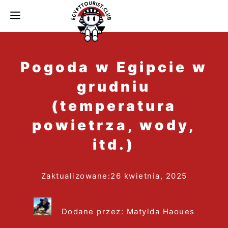
do
MENU
treści
Pogoda w Egipcie w
grudniu
(temperatura
powietrza, wody,
itd.)
Zaktualizowane:
26 kwietnia, 2025
Dodane przez: Matylda Haoues