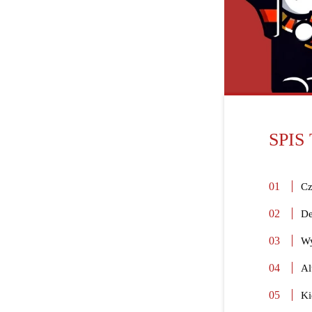
SPIS
Cz
De
Wy
Al
Ki