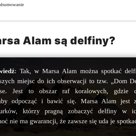
dsumowanie
rsa Alam są delfiny?
wiedź
: Tak, w Marsa Alam można spotkać delfi
jszych miejsc do ich obserwacji to tzw. „Dom De
e. Jest to obszar raf koralowych, gdzie d
aby odpocząć i bawić się. Marsa Alam jest
urków, którzy pragną zobaczyć delfiny w i
oć nie ma gwarancji, że zawsze się uda je spotka