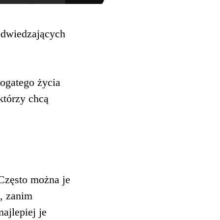
odwiedzających
bogatego życia
którzy chcą
Często można je
k, zanim
ajlepiej je