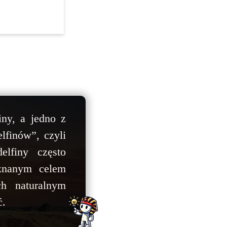
ny, a jedno z
lfinów”, czyli
elfiny często
 znanym celem
ch naturalnym
ć.