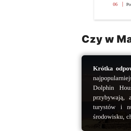
Po
Czy w Ma
Krótka odpo
najpopularnie
Dolphin Hous
przybywają, 
turystów i n
środowisku, ch