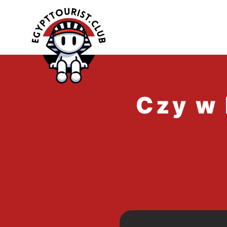
Przejdź
do
treści
Czy w 