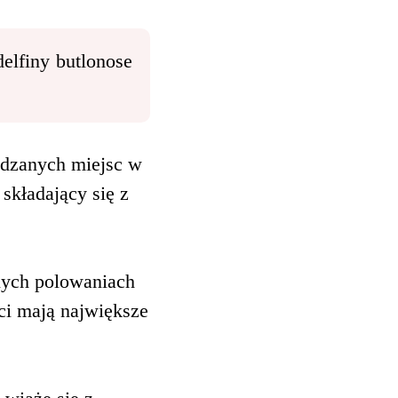
delfiny butlonose
iedzanych miejsc w
składający się z
nych polowaniach
ści mają największe