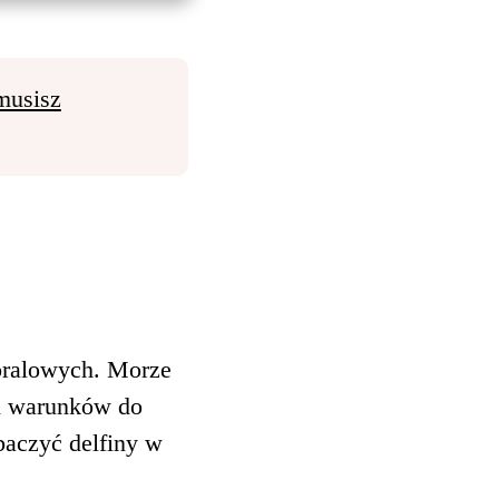
musisz
oralowych. Morze
ch warunków do
baczyć delfiny w