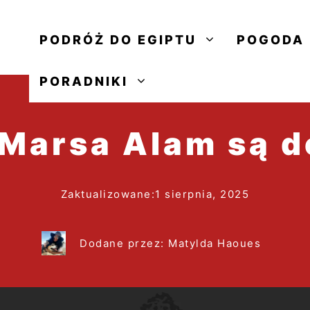
PODRÓŻ DO EGIPTU
POGODA
PORADNIKI
Marsa Alam są d
Zaktualizowane:
1 sierpnia, 2025
Dodane przez: Matylda Haoues