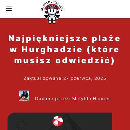
do
MENU
treści
Najpiękniejsze plaże
w Hurghadzie (które
musisz odwiedzić)
Zaktualizowane:
27 czerwca, 2025
Dodane przez: Matylda Haoues